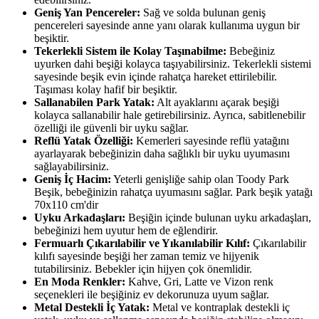
Geniş Yan Pencereler:
Sağ ve solda bulunan geniş
pencereleri sayesinde anne yanı olarak kullanıma uygun bir
beşiktir.
Tekerlekli Sistem ile Kolay Taşınabilme:
Bebeğiniz
uyurken dahi beşiği kolayca taşıyabilirsiniz. Tekerlekli sistemi
sayesinde beşik evin içinde rahatça hareket ettirilebilir.
Taşıması kolay hafif bir beşiktir.
Sallanabilen Park Yatak:
Alt ayaklarını açarak beşiği
kolayca sallanabilir hale getirebilirsiniz. Ayrıca, sabitlenebilir
özelliği ile güvenli bir uyku sağlar.
Reflü Yatak Özelliği:
Kemerleri sayesinde reflü yatağını
ayarlayarak bebeğinizin daha sağlıklı bir uyku uyumasını
sağlayabilirsiniz.
Geniş İç Hacim:
Yeterli genişliğe sahip olan Toody Park
Beşik, bebeğinizin rahatça uyumasını sağlar. Park beşik yatağı
70x110 cm'dir
Uyku Arkadaşları:
Beşiğin içinde bulunan uyku arkadaşları,
bebeğinizi hem uyutur hem de eğlendirir.
Fermuarlı Çıkarılabilir ve Yıkanılabilir Kılıf:
Çıkarılabilir
kılıfı sayesinde beşiği her zaman temiz ve hijyenik
tutabilirsiniz. Bebekler için hijyen çok önemlidir.
En Moda Renkler:
Kahve, Gri, Latte ve Vizon renk
seçenekleri ile beşiğiniz ev dekorunuza uyum sağlar.
Metal Destekli İç Yatak:
Metal ve kontraplak destekli iç