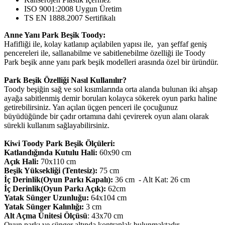
ISO 9001:2008 Uygun Üretim
TS EN 1888.2007 Sertifikalı
Anne Yanı Park Beşik Toody:
Hafifliği ile, kolay katlanıp açılabilen yapısı ile, yan şeffaf geniş
pencereleri ile, sallanabilme ve sabitlenebilme özelliği ile Toody
Park beşik anne yanı park beşik modelleri arasında özel bir üründür.
Park Beşik Özelliği Nasıl Kullanılır?
Toody beşiğin sağ ve sol kısımlarında orta alanda bulunan iki ahşap
ayağa sabitlenmiş demir boruları kolayca sökerek oyun parkı haline
getirebilirsiniz. Yan açılan üçgen penceri ile çocuğunuz
büyüdüğünde bir çadır ortamına dahi çevirerek oyun alanı olarak
sürekli kullanım sağlayabilirsiniz.
Kiwi Toody Park Beşik Ölçüleri:
Katlandığında Kutulu Hali:
60x90 cm
Açık Hali:
70x110 cm
Beşik Yüksekliği (Tentesiz):
75 cm
İç Derinlik(Oyun Parkı Kapalı):
36 cm - Alt Kat: 26 cm
İç Derinlik(Oyun Parkı Açık):
62cm
Yatak Sünger Uzunluğu:
64x104 cm
Yatak Sünger Kalınlığı:
3 cm
Alt Açma Ünitesi Ölçüsü
: 43x70 cm
Oyun parkı ve sünger altında kontraplak bulunmaktadır.