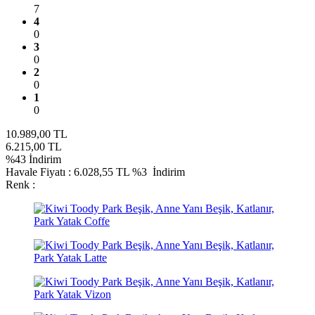
7
4
0
3
0
2
0
1
0
10.989,00
TL
6.215,00
TL
%
43
İndirim
Havale Fiyatı :
6.028,55
TL
%3
İndirim
Renk :