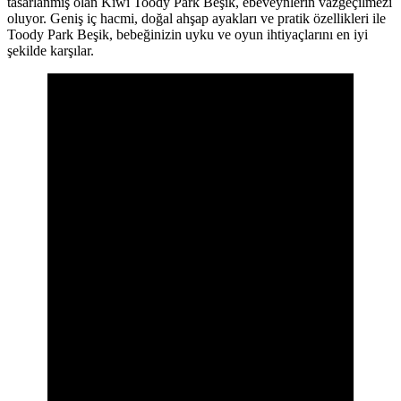
tasarlanmış olan Kiwi Toody Park Beşik, ebeveynlerin vazgeçilmezi
oluyor. Geniş iç hacmi, doğal ahşap ayakları ve pratik özellikleri ile
Toody Park Beşik, bebeğinizin uyku ve oyun ihtiyaçlarını en iyi
şekilde karşılar.