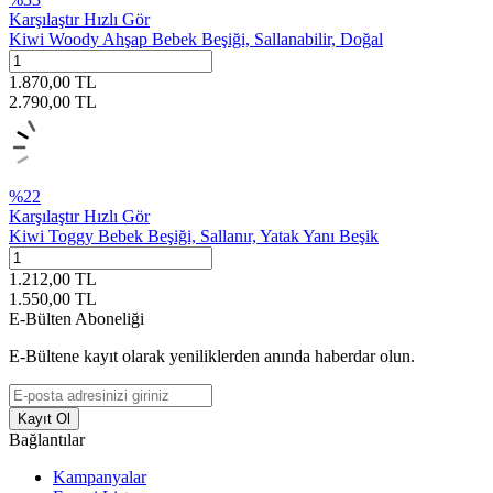
Karşılaştır
Hızlı Gör
Kiwi Woody Ahşap Bebek Beşiği, Sallanabilir, Doğal
1.870,00
TL
2.790,00
TL
%
22
Karşılaştır
Hızlı Gör
Kiwi Toggy Bebek Beşiği, Sallanır, Yatak Yanı Beşik
1.212,00
TL
1.550,00
TL
E-Bülten Aboneliği
E-Bültene kayıt olarak yeniliklerden anında haberdar olun.
Kayıt Ol
Bağlantılar
Kampanyalar