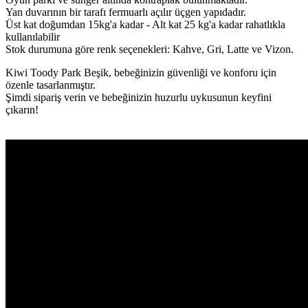
Yan duvarının bir tarafı fermuarlı açılır üçgen yapıdadır.
Üst kat doğumdan 15kg'a kadar - Alt kat 25 kg'a kadar rahatlıkla
kullanılabilir
Stok durumuna göre renk seçenekleri: Kahve, Gri, Latte ve Vizon.
Kiwi Toody Park Beşik, bebeğinizin güvenliği ve konforu için
özenle tasarlanmıştır.
Şimdi sipariş verin ve bebeğinizin huzurlu uykusunun keyfini
çıkarın!