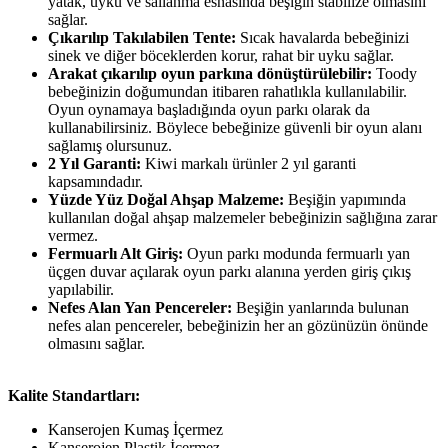
yatak, uyku ve sallanma esnasında beşiğin stabilize olmasını
sağlar.
Çıkarılıp Takılabilen Tente:
Sıcak havalarda bebeğinizi
sinek ve diğer böceklerden korur, rahat bir uyku sağlar.
Arakat çıkarılıp oyun parkına dönüştürülebilir:
Toody
bebeğinizin doğumundan itibaren rahatlıkla kullanılabilir.
Oyun oynamaya başladığında oyun parkı olarak da
kullanabilirsiniz. Böylece bebeğinize güvenli bir oyun alanı
sağlamış olursunuz.
2 Yıl Garanti:
Kiwi markalı ürünler 2 yıl garanti
kapsamındadır.
Yüzde Yüz Doğal Ahşap Malzeme:
Beşiğin yapımında
kullanılan doğal ahşap malzemeler bebeğinizin sağlığına zarar
vermez.
Fermuarlı Alt Giriş:
Oyun parkı modunda fermuarlı yan
üçgen duvar açılarak oyun parkı alanına yerden giriş çıkış
yapılabilir.
Nefes Alan Yan Pencereler:
Beşiğin yanlarında bulunan
nefes alan pencereler, bebeğinizin her an gözünüzün önünde
olmasını sağlar.
Kalite Standartları:
Kanserojen Kumaş İçermez
Kanserojen Plastik İçermez