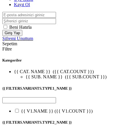
Kayıt Ol
Beni Hatırla
Giriş Yap
Şifremi Unuttum
Sepetim
Filtre
Kategoriler
{{ CAT. NAME }}
({{ CAT.COUNT }})
{{ SUB. NAME }}
({{ SUB.COUNT }})
{{ FILTERS.VARIANTS.TYPE1_NAME }}
{{ V1.NAME }}
({{ V1.COUNT }})
{{ FILTERS.VARIANTS.TYPE2_NAME }}