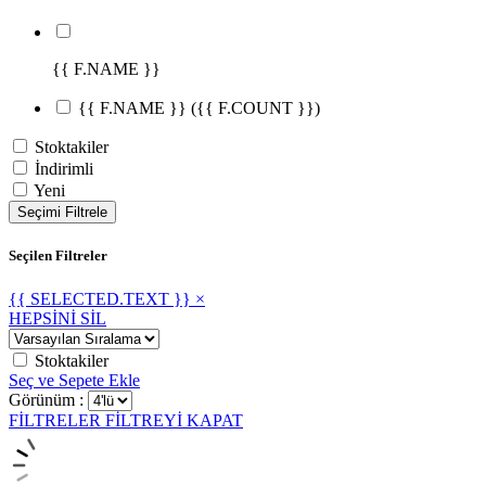
{{ F.NAME }}
{{ F.NAME }}
({{ F.COUNT }})
Stoktakiler
İndirimli
Yeni
Seçimi Filtrele
Seçilen Filtreler
{{ SELECTED.TEXT }} ×
HEPSİNİ SİL
Stoktakiler
Seç ve Sepete Ekle
Görünüm :
FİLTRELER
FİLTREYİ KAPAT