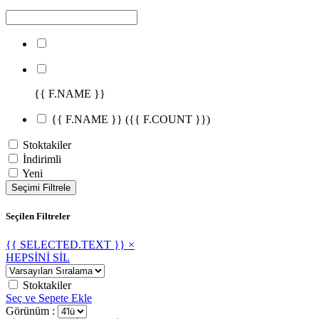
{{ F.NAME }}
{{ F.NAME }}
({{ F.COUNT }})
Stoktakiler
İndirimli
Yeni
Seçimi Filtrele
Seçilen Filtreler
{{ SELECTED.TEXT }} ×
HEPSİNİ SİL
Stoktakiler
Seç ve Sepete Ekle
Görünüm :