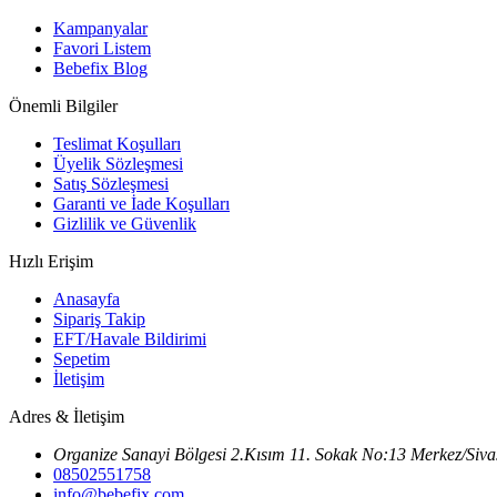
Kampanyalar
Favori Listem
Bebefix Blog
Önemli Bilgiler
Teslimat Koşulları
Üyelik Sözleşmesi
Satış Sözleşmesi
Garanti ve İade Koşulları
Gizlilik ve Güvenlik
Hızlı Erişim
Anasayfa
Sipariş Takip
EFT/Havale Bildirimi
Sepetim
İletişim
Adres & İletişim
Organize Sanayi Bölgesi 2.Kısım 11. Sokak No:13 Merkez/Siva
08502551758
info@bebefix.com