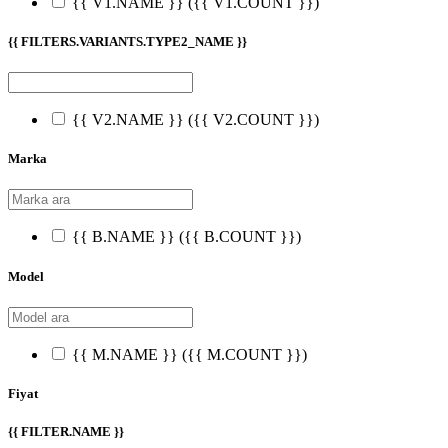
{{ V1.NAME }}
({{ V1.COUNT }})
{{ FILTERS.VARIANTS.TYPE2_NAME }}
{{ V2.NAME }}
({{ V2.COUNT }})
Marka
{{ B.NAME }}
({{ B.COUNT }})
Model
{{ M.NAME }}
({{ M.COUNT }})
Fiyat
{{ FILTER.NAME }}