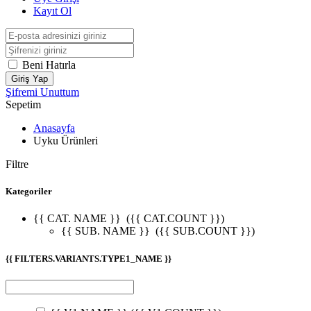
Kayıt Ol
Beni Hatırla
Giriş Yap
Şifremi Unuttum
Sepetim
Anasayfa
Uyku Ürünleri
Filtre
Kategoriler
{{ CAT. NAME }}
({{ CAT.COUNT }})
{{ SUB. NAME }}
({{ SUB.COUNT }})
{{ FILTERS.VARIANTS.TYPE1_NAME }}