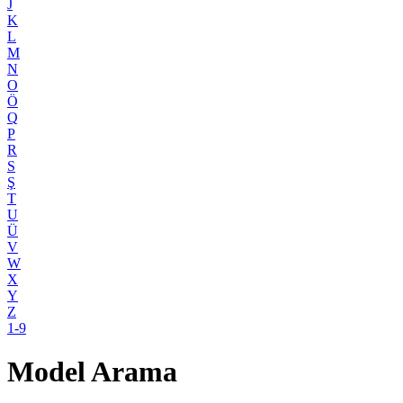
J
K
L
M
N
O
Ö
Q
P
R
S
Ş
T
U
Ü
V
W
X
Y
Z
1-9
Model Arama