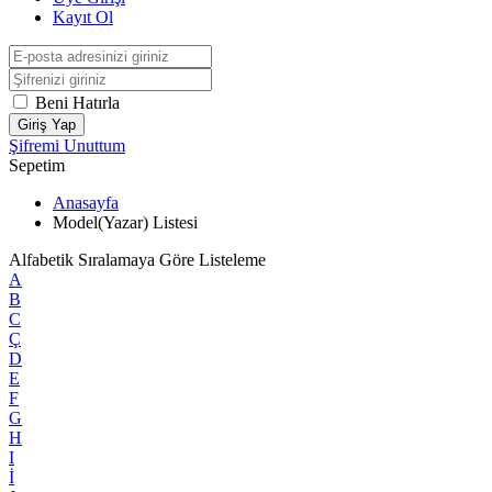
Kayıt Ol
Beni Hatırla
Giriş Yap
Şifremi Unuttum
Sepetim
Anasayfa
Model(Yazar) Listesi
Alfabetik Sıralamaya Göre Listeleme
A
B
C
Ç
D
E
F
G
H
I
İ