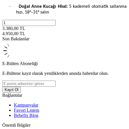
·
Doğal Anne Kucağı Hissi:
5 kademeli otomatik sallanma
hızı, 18°–31° salın
3.380,00
TL
4.950,00
TL
Son Bakılanlar
E-Bülten Aboneliği
E-Bültene kayıt olarak yeniliklerden anında haberdar olun.
Kayıt Ol
Bağlantılar
Kampanyalar
Favori Listem
Bebefix Blog
Önemli Bilgiler