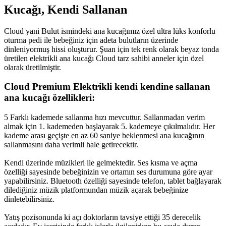
Kucağı, Kendi Sallanan
Cloud yani Bulut ismindeki ana kucağımız özel ultra lüks konforlu
oturma pedi ile bebeğiniz için adeta bulutların üzerinde
dinleniyormuş hissi oluşturur. Şuan için tek renk olarak beyaz tonda
üretilen elektrikli ana kucağı Cloud tarz sahibi anneler için özel
olarak üretilmiştir.
Cloud Premium Elektrikli kendi kendine sallanan
ana kucağı özellikleri:
5 Farklı kademede sallanma hızı mevcuttur. Sallanmadan verim
almak için 1. kademeden başlayarak 5. kademeye çıkılmalıdır. Her
kademe arası geçişte en az 60 saniye beklenmesi ana kucağının
sallanmasını daha verimli hale getirecektir.
Kendi üzerinde müzikleri ile gelmektedir. Ses kısma ve açma
özelliği sayesinde bebeğinizin ve ortamın ses durumuna göre ayar
yapabilirsiniz. Bluetooth özelliği sayesinde telefon, tablet bağlayarak
dilediğiniz müzik platformundan müzik açarak bebeğinize
dinletebilirsiniz.
Yatış pozisonunda ki açı doktorların tavsiye ettiği 35 derecelik