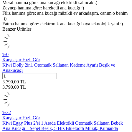
Meral hanıma göre: ana kucağı elektrikli salıncak :)
Zeynep hanıma göre: hareketli ana kucağı :)
Filiz hanıma göre: ana kucağı müzikli ev arkadaşım, canım o benim
:))
Fatma hanıma göre: elektronik ana kucağı baya teknolojik yani :)
Benzer Ürünler
%
0
Karşılaştır
Hızlı Gör
Kiwi Dolly 2in1 Otomatik Sallanan Kademe Ayarlı Beşik ve
Anakucağı
3.790,00
TL
3.790,00
TL
%
32
Karşılaştır
Hızlı Gör
Kiwi Eggy Plus 2’si 1 Arada Elektrikli Otomatik Sallanan Bebek
Ana Kucağı – Sepet Beşik, 5 Hız Bluetooth Müzik, Kumanda