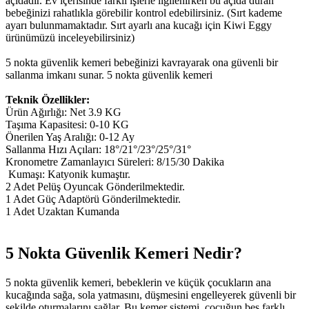
açıdadır. Ev içerisinde farklı işlerle ilgilenirken bu açıda duran
bebeğinizi rahatlıkla görebilir kontrol edebilirsiniz. (Sırt kademe
ayarı bulunmamaktadır. Sırt ayarlı ana kucağı için Kiwi Eggy
ürünümüzü inceleyebilirsiniz)
5 nokta güvenlik kemeri bebeğinizi kavrayarak ona güvenli bir
sallanma imkanı sunar. 5 nokta güvenlik kemeri
Teknik Özellikler:
Ürün Ağırlığı: Net 3.9 KG
Taşıma Kapasitesi: 0-10 KG
Önerilen Yaş Aralığı: 0-12 Ay
Sallanma Hızı Açıları: 18°/21°/23°/25°/31°
Kronometre Zamanlayıcı Süreleri: 8/15/30 Dakika
Kumaşı: Katyonik kumaştır.
2 Adet Pelüş Oyuncak Gönderilmektedir.
1 Adet Güç Adaptörü Gönderilmektedir.
1 Adet Uzaktan Kumanda
5 Nokta Güvenlik Kemeri Nedir?
5 nokta güvenlik kemeri, bebeklerin ve küçük çocukların ana
kucağında sağa, sola yatmasını, düşmesini engelleyerek güvenli bir
şekilde oturmalarını sağlar. Bu kemer sistemi, çocuğun beş farklı