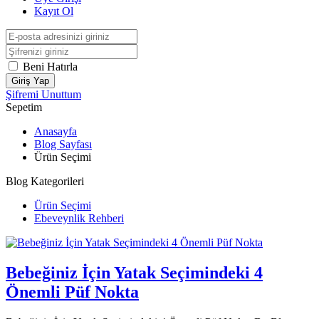
Kayıt Ol
Beni Hatırla
Giriş Yap
Şifremi Unuttum
Sepetim
Anasayfa
Blog Sayfası
Ürün Seçimi
Blog Kategorileri
Ürün Seçimi
Ebeveynlik Rehberi
Bebeğiniz İçin Yatak Seçimindeki 4
Önemli Püf Nokta