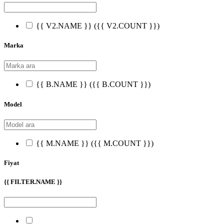
{{ V2.NAME }}
({{ V2.COUNT }})
Marka
{{ B.NAME }}
({{ B.COUNT }})
Model
{{ M.NAME }}
({{ M.COUNT }})
Fiyat
{{ FILTER.NAME }}