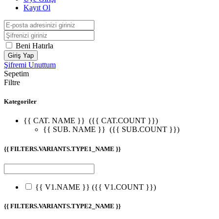
Kayıt Ol
Beni Hatırla
Giriş Yap
Şifremi Unuttum
Sepetim
Filtre
Kategoriler
{{ CAT. NAME }}
({{ CAT.COUNT }})
{{ SUB. NAME }}
({{ SUB.COUNT }})
{{ FILTERS.VARIANTS.TYPE1_NAME }}
{{ V1.NAME }}
({{ V1.COUNT }})
{{ FILTERS.VARIANTS.TYPE2_NAME }}