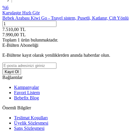
%
6
Karşılaştır
Hızlı Gör
Bebek Arabası Kiwi Go - Travel sistem, Pusetli, Katlanır, Çift Yönlü
7.510,00
TL
7.990,00
TL
Toplam
1
ürün bulunmaktadır.
E-Bülten Aboneliği
E-Bültene kayıt olarak yeniliklerden anında haberdar olun.
Kayıt Ol
Bağlantılar
Kampanyalar
Favori Listem
Bebefix Blog
Önemli Bilgiler
Teslimat Koşulları
Üyelik Sözleşmesi
Satış Sözleşmesi