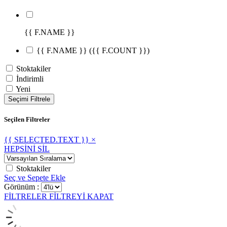
{{ F.NAME }}
{{ F.NAME }}
({{ F.COUNT }})
Stoktakiler
İndirimli
Yeni
Seçimi Filtrele
Seçilen Filtreler
{{ SELECTED.TEXT }} ×
HEPSİNİ SİL
Stoktakiler
Seç ve Sepete Ekle
Görünüm :
FİLTRELER
FİLTREYİ KAPAT