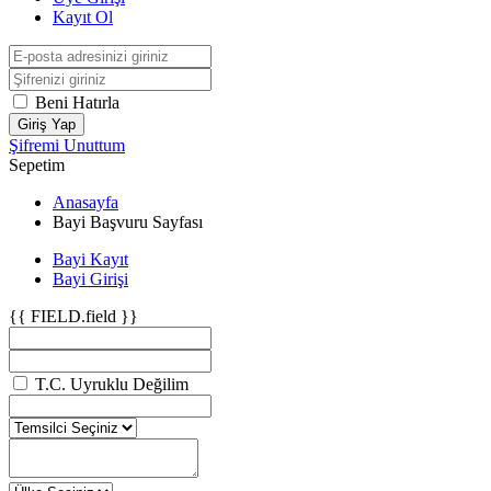
Kayıt Ol
Beni Hatırla
Giriş Yap
Şifremi Unuttum
Sepetim
Anasayfa
Bayi Başvuru Sayfası
Bayi Kayıt
Bayi Girişi
{{ FIELD.field }}
T.C. Uyruklu Değilim